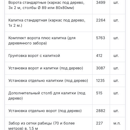
Ворота стандартные (каркас под дерево,
3499
шт.
3х 2 м, столбы Ø 89 или 80х80мм)
Калитка стандартная (каркас под дерево,
2264
шт.
1х 2 м.)
Комплект ворота плюс калитка (для
5763
шт.
деревянного забора)
Грунтовка ворот с калиткой
412
шт.
Установка ворот и калитки (под дерево)
3087
шт.
Установка отдельно калиткии (под дерево)
1235
шт.
Дополнительный столб для калитки (под
515
шт.
дерево)
Установка отдельно ворот (под дерево)
2882
шт.
Забор из сетки рабицы (70 и более
227
м.п.
метров) в. 1,5 м